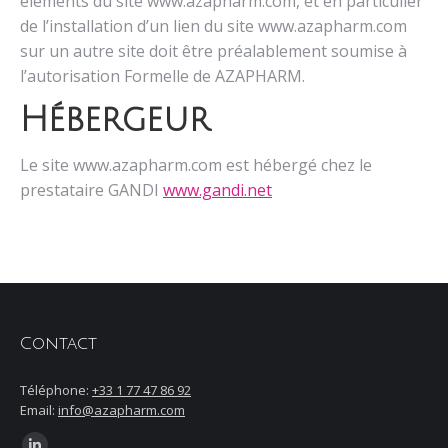
éléments du site www.azapharm.com, et en particulier
de l’installation d’un lien du site www.azapharm.com
sur un autre site doit être préalablement soumise à
l’autorisation Formelle de AZAPHARM.
Hébergeur
Le site www.azapharm.com est hébergé chez le
prestataire GANDI
www.gandi.net
Contact
Téléphone:
+33 1 77 47 86 92
Email:
info@azapharm.com
Trouvez nous sur :